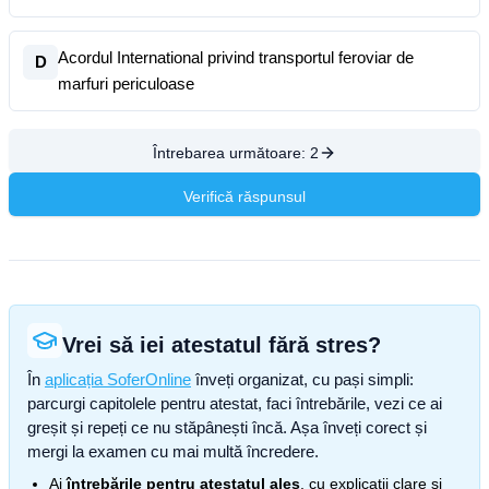
Acordul International privind transportul feroviar de
D
marfuri periculoase
Întrebarea următoare:
2
Verifică răspunsul
Vrei să iei atestatul fără stres?
În
aplicația SoferOnline
înveți organizat, cu pași simpli:
parcurgi capitolele pentru atestat, faci întrebările, vezi ce ai
greșit și repeți ce nu stăpânești încă. Așa înveți corect și
mergi la examen cu mai multă încredere.
Ai
întrebările pentru atestatul ales
, cu explicații clare și