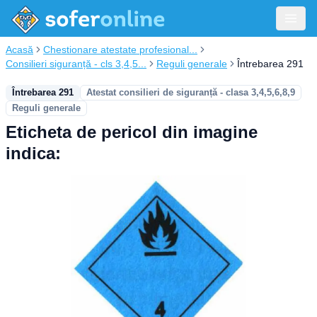
Acasă
Chestionare atestate profesional...
Consilieri siguranță - cls 3,4,5...
Reguli generale
Întrebarea 291
Întrebarea 291
Atestat consilieri de siguranță - clasa 3,4,5,6,8,9
Reguli generale
Eticheta de pericol din imagine
indica: