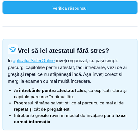
Verifică răspunsul
Vrei să iei atestatul fără stres?
În
aplicația SoferOnline
înveți organizat, cu pași simpli:
parcurgi capitolele pentru atestat, faci întrebările, vezi ce ai
greșit și repeți ce nu stăpânești încă. Așa înveți corect și
mergi la examen cu mai multă încredere.
Ai
întrebările pentru atestatul ales
, cu explicații clare și
capitole parcurse în ritmul tău.
Progresul rămâne salvat: știi ce ai parcurs, ce mai ai de
repetat și cât de pregătit ești.
Întrebările greșite revin în mediul de învățare până
fixezi
corect informația
.