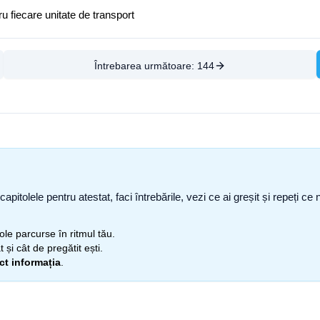
u fiecare unitate de transport
Întrebarea următoare:
144
capitolele pentru atestat, faci întrebările, vezi ce ai greșit și repeți 
itole parcurse în ritmul tău.
 și cât de pregătit ești.
ect informația
.