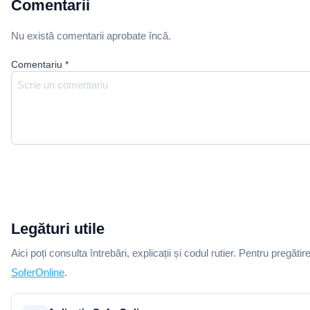
Comentarii
Nu există comentarii aprobate încă.
Comentariu
*
Legături utile
Aici poți consulta întrebări, explicații și codul rutier. Pentru pregătir
SoferOnline
.