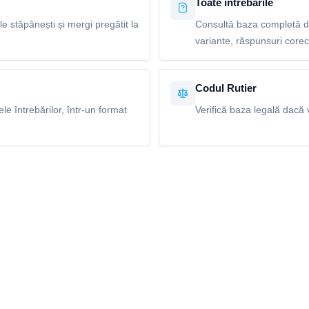
Toate întrebările
le stăpânești și mergi pregătit la
Consultă baza completă de 
variante, răspunsuri corecte
Codul Rutier
e întrebărilor, într-un format
Verifică baza legală dacă v