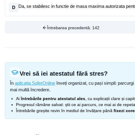
Da, se stabilesc in functie de masa maxima autorizata pentr
D
Întrebarea precedentă:
142
Vrei să iei atestatul fără stres?
În
aplicația SoferOnline
înveți organizat, cu pași simpli: parcurgi 
mai multă încredere.
Ai
întrebările pentru atestatul ales
, cu explicații clare și cap
Progresul rămâne salvat: știi ce ai parcurs, ce mai ai de repetat
Întrebările greșite revin în mediul de învățare până
fixezi cor