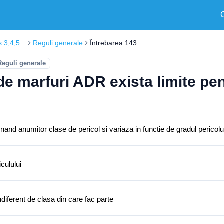
s 3,4,5...
Reguli generale
Întrebarea 143
Reguli generale
de marfuri ADR exista limite pen
nand anumitor clase de pericol si variaza in functie de gradul pericolu
culului
ndiferent de clasa din care fac parte