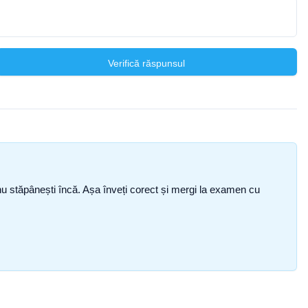
Verifică răspunsul
ce nu stăpânești încă. Așa înveți corect și mergi la examen cu