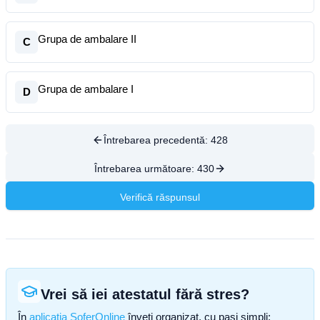
Grupa de ambalare II
C
Grupa de ambalare I
D
Întrebarea precedentă:
428
Întrebarea următoare:
430
Verifică răspunsul
Vrei să iei atestatul fără stres?
În
aplicația SoferOnline
înveți organizat, cu pași simpli: