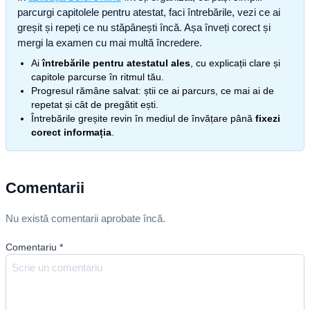
parcurgi capitolele pentru atestat, faci întrebările, vezi ce ai
greșit și repeți ce nu stăpânești încă. Așa înveți corect și
mergi la examen cu mai multă încredere.
Ai
întrebările pentru atestatul ales
, cu explicații clare și
capitole parcurse în ritmul tău.
Progresul rămâne salvat: știi ce ai parcurs, ce mai ai de
repetat și cât de pregătit ești.
Întrebările greșite revin în mediul de învățare până
fixezi
corect informația
.
Comentarii
Nu există comentarii aprobate încă.
Comentariu
*