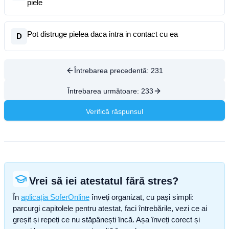
piele
Pot distruge pielea daca intra in contact cu ea
D
Întrebarea precedentă:
231
Întrebarea următoare:
233
Verifică răspunsul
Vrei să iei atestatul fără stres?
În
aplicația SoferOnline
înveți organizat, cu pași simpli:
parcurgi capitolele pentru atestat, faci întrebările, vezi ce ai
greșit și repeți ce nu stăpânești încă. Așa înveți corect și