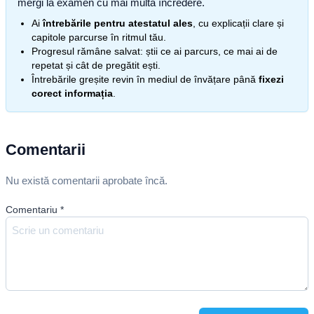
mergi la examen cu mai multă încredere.
Ai
întrebările pentru atestatul ales
, cu explicații clare și
capitole parcurse în ritmul tău.
Progresul rămâne salvat: știi ce ai parcurs, ce mai ai de
repetat și cât de pregătit ești.
Întrebările greșite revin în mediul de învățare până
fixezi
corect informația
.
Comentarii
Nu există comentarii aprobate încă.
Comentariu
*