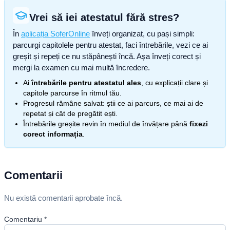
Vrei să iei atestatul fără stres?
În
aplicația SoferOnline
înveți organizat, cu pași simpli:
parcurgi capitolele pentru atestat, faci întrebările, vezi ce ai
greșit și repeți ce nu stăpânești încă. Așa înveți corect și
mergi la examen cu mai multă încredere.
Ai
întrebările pentru atestatul ales
, cu explicații clare și
capitole parcurse în ritmul tău.
Progresul rămâne salvat: știi ce ai parcurs, ce mai ai de
repetat și cât de pregătit ești.
Întrebările greșite revin în mediul de învățare până
fixezi
corect informația
.
Comentarii
Nu există comentarii aprobate încă.
Comentariu
*