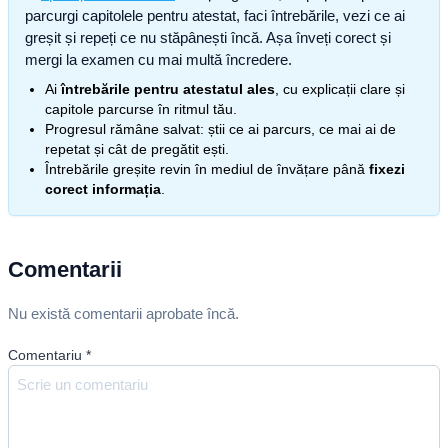
parcurgi capitolele pentru atestat, faci întrebările, vezi ce ai
greșit și repeți ce nu stăpânești încă. Așa înveți corect și
mergi la examen cu mai multă încredere.
Ai
întrebările pentru atestatul ales
, cu explicații clare și
capitole parcurse în ritmul tău.
Progresul rămâne salvat: știi ce ai parcurs, ce mai ai de
repetat și cât de pregătit ești.
Întrebările greșite revin în mediul de învățare până
fixezi
corect informația
.
Comentarii
Nu există comentarii aprobate încă.
Comentariu
*