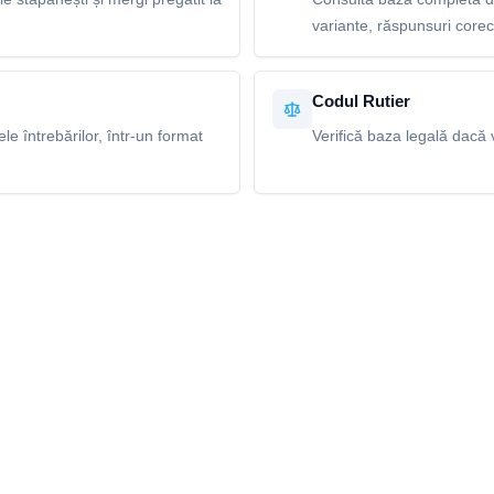
variante, răspunsuri corecte
Codul Rutier
e întrebărilor, într-un format
Verifică baza legală dacă v