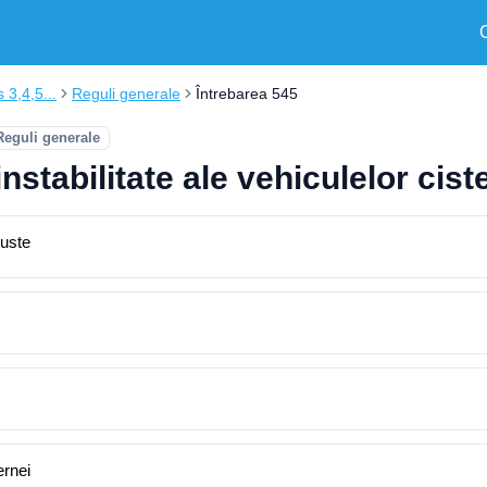
s 3,4,5...
Reguli generale
Întrebarea 545
Reguli generale
nstabilitate ale vehiculelor cis
ruste
ernei