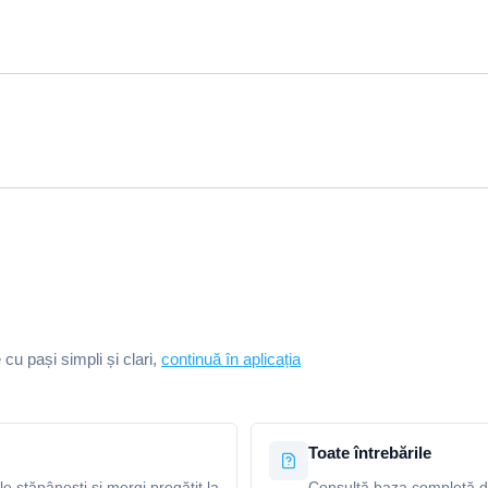
e cu pași simpli și clari,
continuă în aplicația
Toate întrebările
le stăpânești și mergi pregătit la
Consultă baza completă de 