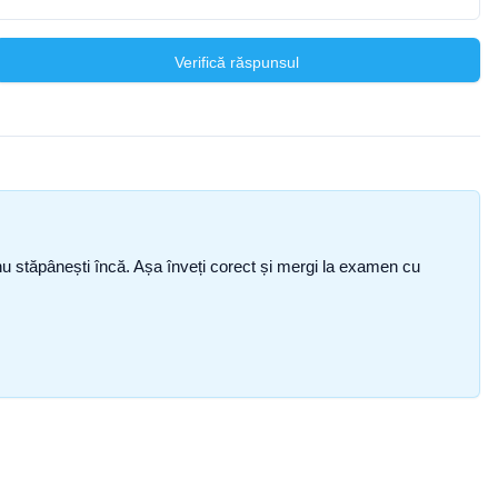
Verifică răspunsul
ce nu stăpânești încă. Așa înveți corect și mergi la examen cu