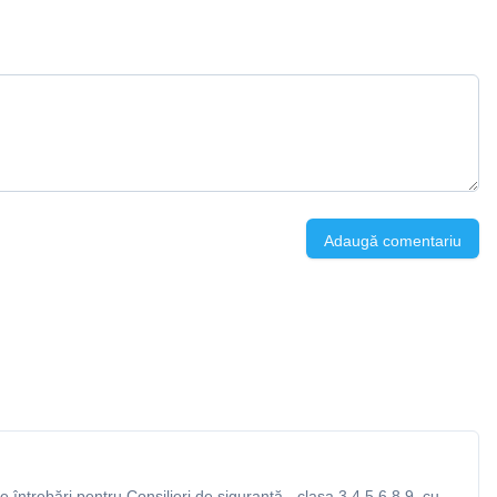
Adaugă comentariu
întrebări pentru Consilieri de siguranță - clasa 3,4,5,6,8,9, cu