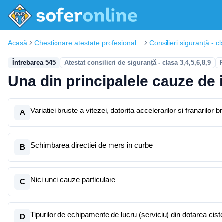
Acasă
Chestionare atestate profesional...
Consilieri siguranță - cl
Întrebarea 545
Atestat consilieri de siguranță - clasa 3,4,5,6,8,9
Una din principalele cauze de i
Variatiei bruste a vitezei, datorita accelerarilor si franarilor b
A
Schimbarea directiei de mers in curbe
B
Nici unei cauze particulare
C
Tipurilor de echipamente de lucru (serviciu) din dotarea cist
D