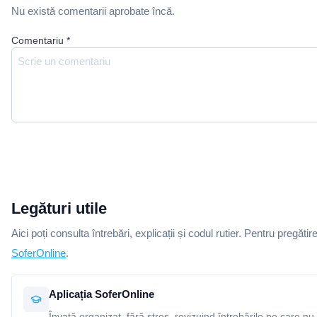
Nu există comentarii aprobate încă.
Comentariu
*
Legături utile
Aici poți consulta întrebări, explicații și codul rutier. Pentru pregătir
SoferOnline
.
Aplicația SoferOnline
Învață organizat, fără stres, revizuind întrebările pe care nu 