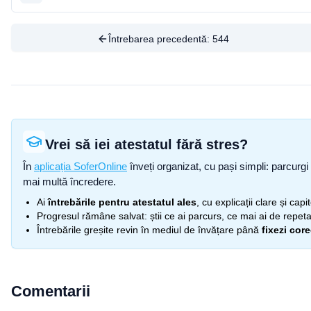
Întrebarea precedentă:
544
Vrei să iei atestatul fără stres?
În
aplicația SoferOnline
înveți organizat, cu pași simpli: parcurgi 
mai multă încredere.
Ai
întrebările pentru atestatul ales
, cu explicații clare și cap
Progresul rămâne salvat: știi ce ai parcurs, ce mai ai de repetat
Întrebările greșite revin în mediul de învățare până
fixezi cor
Comentarii