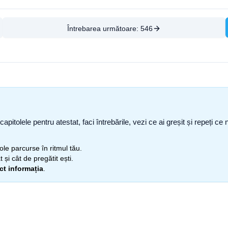
Întrebarea următoare:
546
capitolele pentru atestat, faci întrebările, vezi ce ai greșit și repeți 
itole parcurse în ritmul tău.
 și cât de pregătit ești.
ect informația
.