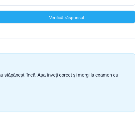
Verifică răspunsul
ce nu stăpânești încă. Așa înveți corect și mergi la examen cu