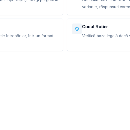
variante, răspunsuri corecte
Codul Rutier
e întrebărilor, într-un format
Verifică baza legală dacă v