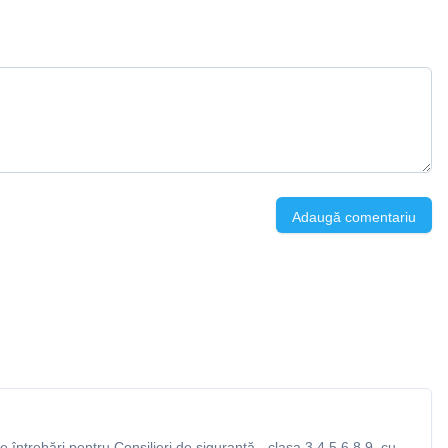
Adaugă comentariu
întrebări pentru Consilieri de siguranță - clasa 3,4,5,6,8,9, cu