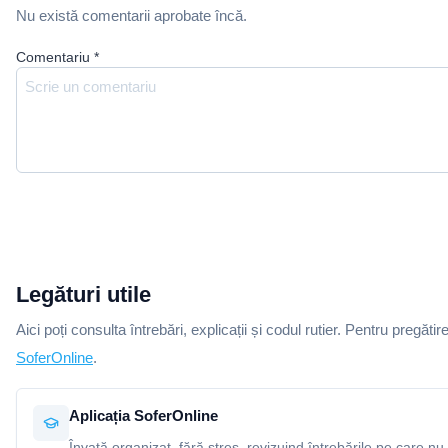
Nu există comentarii aprobate încă.
Comentariu
*
Legături utile
Aici poți consulta întrebări, explicații și codul rutier. Pentru pregătir
SoferOnline
.
Aplicația SoferOnline
Învață organizat, fără stres, revizuind întrebările pe care nu 