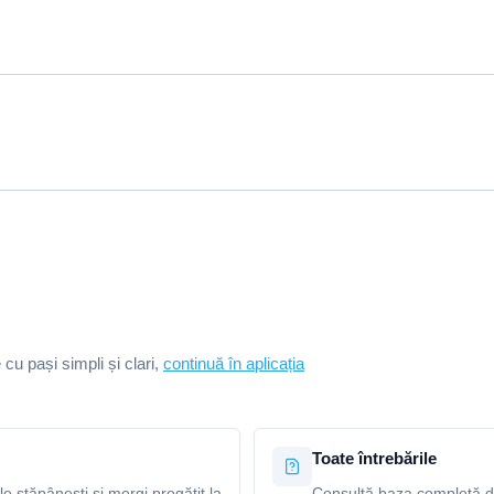
e cu pași simpli și clari,
continuă în aplicația
Toate întrebările
le stăpânești și mergi pregătit la
Consultă baza completă de 