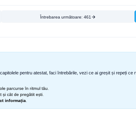
Întrebarea următoare:
461
capitolele pentru atestat, faci întrebările, vezi ce ai greșit și repeți 
itole parcurse în ritmul tău.
 și cât de pregătit ești.
ect informația
.