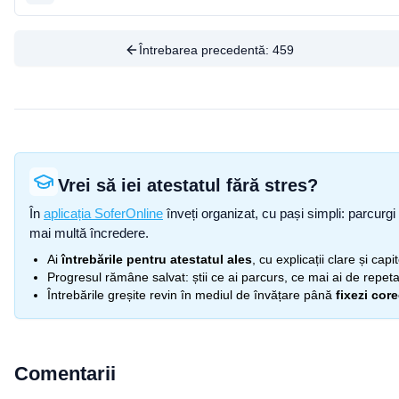
Întrebarea precedentă:
459
Vrei să iei atestatul fără stres?
În
aplicația SoferOnline
înveți organizat, cu pași simpli: parcurgi 
mai multă încredere.
Ai
întrebările pentru atestatul ales
, cu explicații clare și cap
Progresul rămâne salvat: știi ce ai parcurs, ce mai ai de repetat
Întrebările greșite revin în mediul de învățare până
fixezi cor
Comentarii