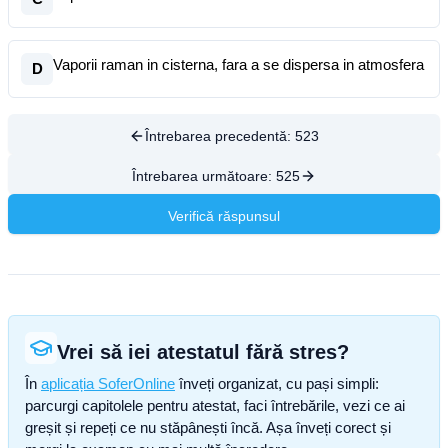
Vaporii raman in cisterna, fara a se dispersa in atmosfera
D
Întrebarea precedentă:
523
Întrebarea următoare:
525
Verifică răspunsul
Vrei să iei atestatul fără stres?
În
aplicația SoferOnline
înveți organizat, cu pași simpli:
parcurgi capitolele pentru atestat, faci întrebările, vezi ce ai
greșit și repeți ce nu stăpânești încă. Așa înveți corect și