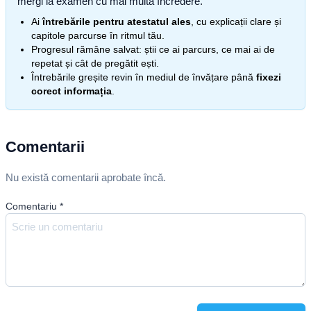
mergi la examen cu mai multă încredere.
Ai
întrebările pentru atestatul ales
, cu explicații clare și
capitole parcurse în ritmul tău.
Progresul rămâne salvat: știi ce ai parcurs, ce mai ai de
repetat și cât de pregătit ești.
Întrebările greșite revin în mediul de învățare până
fixezi
corect informația
.
Comentarii
Nu există comentarii aprobate încă.
Comentariu
*