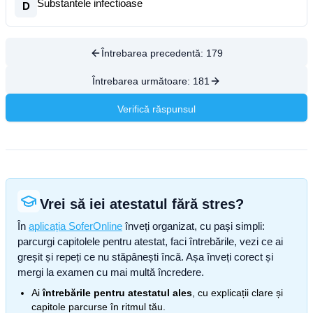
Substantele infectioase
D
Întrebarea precedentă:
179
Întrebarea următoare:
181
Verifică răspunsul
Vrei să iei atestatul fără stres?
În
aplicația SoferOnline
înveți organizat, cu pași simpli:
parcurgi capitolele pentru atestat, faci întrebările, vezi ce ai
greșit și repeți ce nu stăpânești încă. Așa înveți corect și
mergi la examen cu mai multă încredere.
Ai
întrebările pentru atestatul ales
, cu explicații clare și
capitole parcurse în ritmul tău.