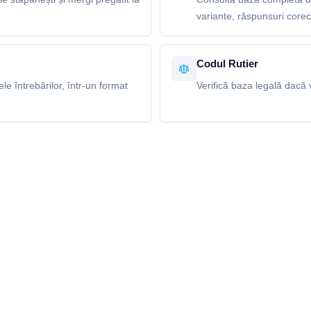
variante, răspunsuri corecte
Codul Rutier
e întrebărilor, într-un format
Verifică baza legală dacă v