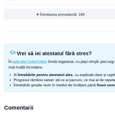
Întrebarea precedentă:
184
Vrei să iei atestatul fără stres?
În
aplicația SoferOnline
înveți organizat, cu pași simpli: parcurgi 
mai multă încredere.
Ai
întrebările pentru atestatul ales
, cu explicații clare și cap
Progresul rămâne salvat: știi ce ai parcurs, ce mai ai de repetat
Întrebările greșite revin în mediul de învățare până
fixezi cor
Comentarii