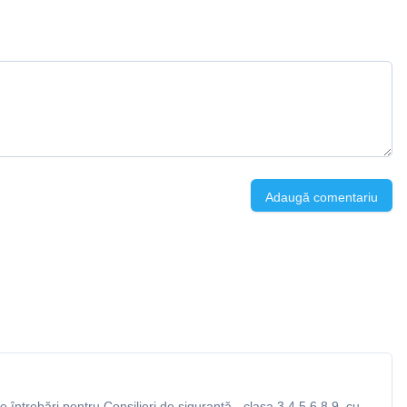
Adaugă comentariu
întrebări pentru Consilieri de siguranță - clasa 3,4,5,6,8,9, cu