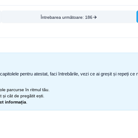
Întrebarea următoare:
186
capitolele pentru atestat, faci întrebările, vezi ce ai greșit și repeți 
itole parcurse în ritmul tău.
 și cât de pregătit ești.
ect informația
.