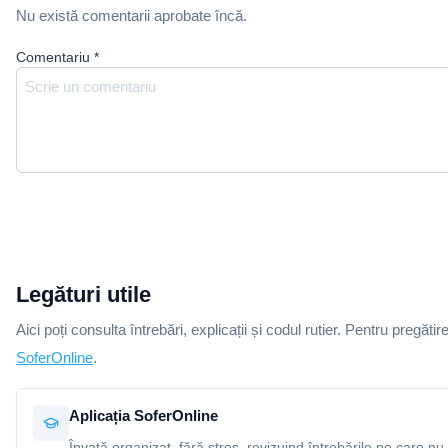
Nu există comentarii aprobate încă.
Comentariu
*
Legături utile
Aici poți consulta întrebări, explicații și codul rutier. Pentru pregătir
SoferOnline
.
Aplicația SoferOnline
Învață organizat, fără stres, revizuind întrebările pe care nu 