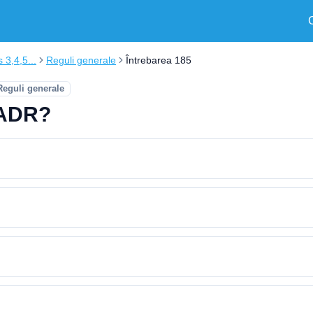
s 3,4,5...
Reguli generale
Întrebarea 185
Reguli generale
 ADR?