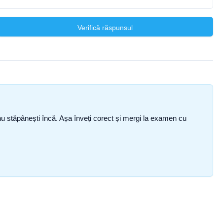
Verifică răspunsul
ce nu stăpânești încă. Așa înveți corect și mergi la examen cu