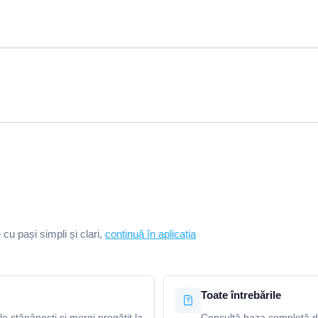
e cu pași simpli și clari,
continuă în aplicația
Toate întrebările
le stăpânești și mergi pregătit la
Consultă baza completă de 