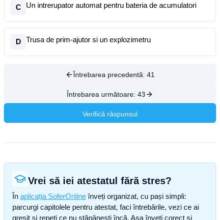
Un intrerupator automat pentru bateria de acumulatori
C
Trusa de prim-ajutor si un explozimetru
D
Întrebarea precedentă:
41
Întrebarea următoare:
43
Verifică răspunsul
Vrei să iei atestatul fără stres?
În
aplicația SoferOnline
înveți organizat, cu pași simpli:
parcurgi capitolele pentru atestat, faci întrebările, vezi ce ai
greșit și repeți ce nu stăpânești încă. Așa înveți corect și