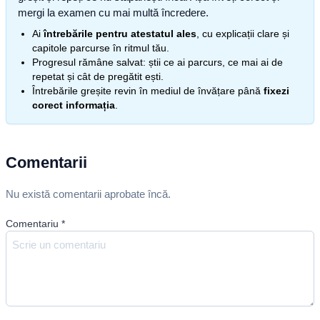
mergi la examen cu mai multă încredere.
Ai
întrebările pentru atestatul ales
, cu explicații clare și
capitole parcurse în ritmul tău.
Progresul rămâne salvat: știi ce ai parcurs, ce mai ai de
repetat și cât de pregătit ești.
Întrebările greșite revin în mediul de învățare până
fixezi
corect informația
.
Comentarii
Nu există comentarii aprobate încă.
Comentariu
*