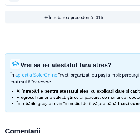
Întrebarea precedentă:
315
Vrei să iei atestatul fără stres?
În
aplicația SoferOnline
înveți organizat, cu pași simpli: parcurgi 
mai multă încredere.
Ai
întrebările pentru atestatul ales
, cu explicații clare și cap
Progresul rămâne salvat: știi ce ai parcurs, ce mai ai de repetat
Întrebările greșite revin în mediul de învățare până
fixezi cor
Comentarii