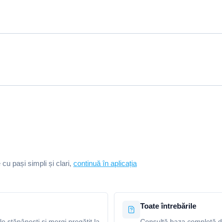
e cu pași simpli și clari,
continuă în aplicația
Toate întrebările
le stăpânești și mergi pregătit la
Consultă baza completă de 