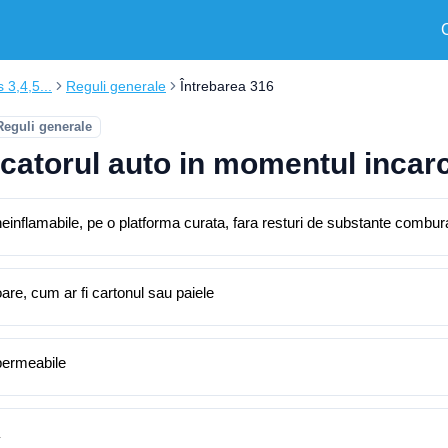
s 3,4,5...
Reguli generale
Întrebarea 316
Reguli generale
atorul auto in momentul incarca
inflamabile, pe o platforma curata, fara resturi de substante combura
are, cum ar fi cartonul sau paiele
mpermeabile