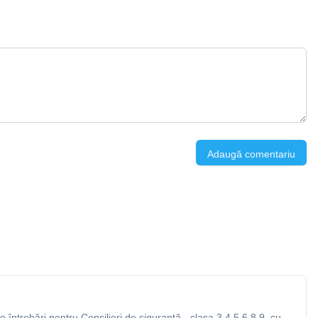
Adaugă comentariu
întrebări pentru Consilieri de siguranță - clasa 3,4,5,6,8,9, cu