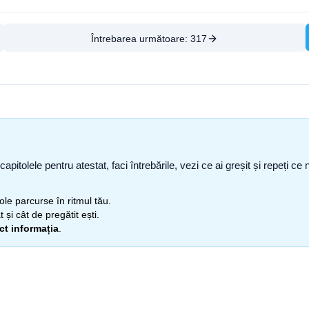
Întrebarea următoare:
317
capitolele pentru atestat, faci întrebările, vezi ce ai greșit și repeți 
itole parcurse în ritmul tău.
 și cât de pregătit ești.
ect informația
.