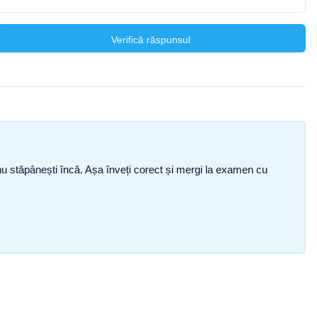
Verifică răspunsul
ce nu stăpânești încă. Așa înveți corect și mergi la examen cu