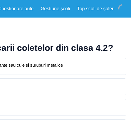
Chestionare auto
Gestiune școli
Top școli de șoferi
rii coletelor din clasa 4.2?
nte sau cuie si suruburi metalice