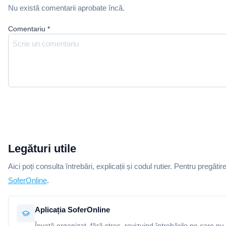
Nu există comentarii aprobate încă.
Comentariu
*
Legături utile
Aici poți consulta întrebări, explicații și codul rutier. Pentru pregătir
SoferOnline
.
Aplicația SoferOnline
Învață organizat, fără stres, revizuind întrebările pe care nu 