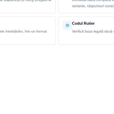
variante, răspunsuri corecte
Codul Rutier
e întrebărilor, într-un format
Verifică baza legală dacă v