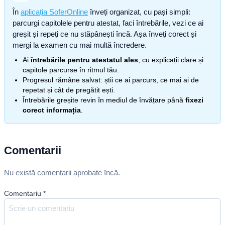
În
aplicația SoferOnline
înveți organizat, cu pași simpli:
parcurgi capitolele pentru atestat, faci întrebările, vezi ce ai
greșit și repeți ce nu stăpânești încă. Așa înveți corect și
mergi la examen cu mai multă încredere.
Ai
întrebările pentru atestatul ales
, cu explicații clare și
capitole parcurse în ritmul tău.
Progresul rămâne salvat: știi ce ai parcurs, ce mai ai de
repetat și cât de pregătit ești.
Întrebările greșite revin în mediul de învățare până
fixezi
corect informația
.
Comentarii
Nu există comentarii aprobate încă.
Comentariu
*