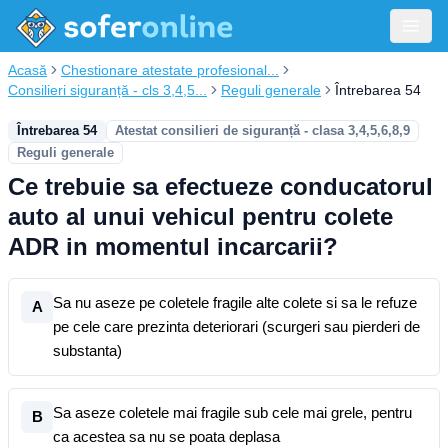
Acasă
Chestionare atestate profesional...
Consilieri siguranță - cls 3,4,5...
Reguli generale
Întrebarea 54
Întrebarea 54
Atestat consilieri de siguranță - clasa 3,4,5,6,8,9
Reguli generale
Ce trebuie sa efectueze conducatorul
auto al unui vehicul pentru colete
ADR in momentul incarcarii?
Sa nu aseze pe coletele fragile alte colete si sa le refuze
A
pe cele care prezinta deteriorari (scurgeri sau pierderi de
substanta)
Sa aseze coletele mai fragile sub cele mai grele, pentru
B
ca acestea sa nu se poata deplasa