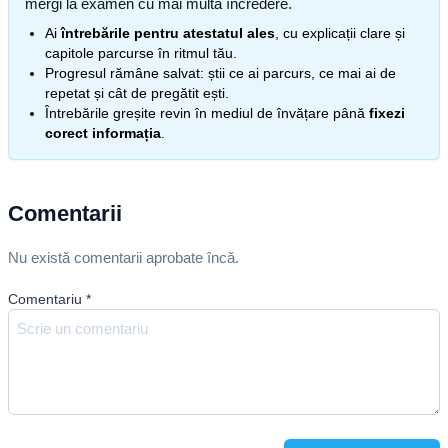
mergi la examen cu mai multă încredere.
Ai
întrebările pentru atestatul ales
, cu explicații clare și
capitole parcurse în ritmul tău.
Progresul rămâne salvat: știi ce ai parcurs, ce mai ai de
repetat și cât de pregătit ești.
Întrebările greșite revin în mediul de învățare până
fixezi
corect informația
.
Comentarii
Nu există comentarii aprobate încă.
Comentariu
*