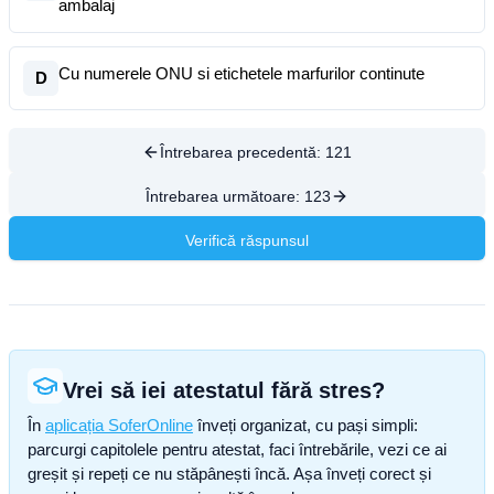
ambalaj
Cu numerele ONU si etichetele marfurilor continute
D
Întrebarea precedentă:
121
Întrebarea următoare:
123
Verifică răspunsul
Vrei să iei atestatul fără stres?
În
aplicația SoferOnline
înveți organizat, cu pași simpli:
parcurgi capitolele pentru atestat, faci întrebările, vezi ce ai
greșit și repeți ce nu stăpânești încă. Așa înveți corect și