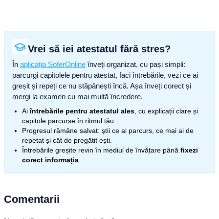
Vrei să iei atestatul fără stres?
În
aplicația SoferOnline
înveți organizat, cu pași simpli:
parcurgi capitolele pentru atestat, faci întrebările, vezi ce ai
greșit și repeți ce nu stăpânești încă. Așa înveți corect și
mergi la examen cu mai multă încredere.
Ai
întrebările pentru atestatul ales
, cu explicații clare și
capitole parcurse în ritmul tău.
Progresul rămâne salvat: știi ce ai parcurs, ce mai ai de
repetat și cât de pregătit ești.
Întrebările greșite revin în mediul de învățare până
fixezi
corect informația
.
Comentarii