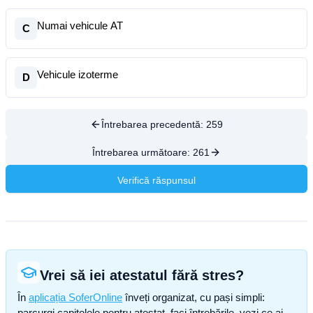
Numai vehicule AT
C
Vehicule izoterme
D
Întrebarea precedentă:
259
Întrebarea următoare:
261
Verifică răspunsul
Vrei să iei atestatul fără stres?
În
aplicația SoferOnline
înveți organizat, cu pași simpli:
parcurgi capitolele pentru atestat, faci întrebările, vezi ce ai