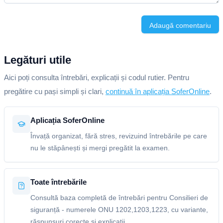
Adaugă comentariu
Legături utile
Aici poți consulta întrebări, explicații și codul rutier. Pentru
pregătire cu pași simpli și clari,
continuă în aplicația SoferOnline
.
Aplicația SoferOnline
Învață organizat, fără stres, revizuind întrebările pe care
nu le stăpânești și mergi pregătit la examen.
Toate întrebările
Consultă baza completă de întrebări pentru Consilieri de
siguranță - numerele ONU 1202,1203,1223, cu variante,
răspunsuri corecte și explicații.