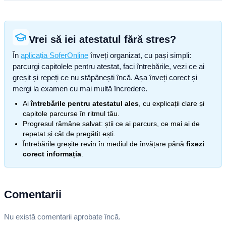
Vrei să iei atestatul fără stres?
În
aplicația SoferOnline
înveți organizat, cu pași simpli:
parcurgi capitolele pentru atestat, faci întrebările, vezi ce ai
greșit și repeți ce nu stăpânești încă. Așa înveți corect și
mergi la examen cu mai multă încredere.
Ai
întrebările pentru atestatul ales
, cu explicații clare și
capitole parcurse în ritmul tău.
Progresul rămâne salvat: știi ce ai parcurs, ce mai ai de
repetat și cât de pregătit ești.
Întrebările greșite revin în mediul de învățare până
fixezi
corect informația
.
Comentarii
Nu există comentarii aprobate încă.