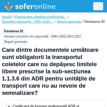
Acasă
Chestionare atestate profesional...
Consilieri siguranță - ONU 1202,...
Reguli generale
Întrebarea 92
Întrebarea 92
Atestat consilieri de siguranță - ONU 1202,1203,1223
Reguli generale
Care dintre documentele următoare
sunt obligatorii la transportul
coletelor care nu depăşesc limitele
libere prescrise la sub-secţiunea
1.1.3.6 din ADR pentru unităţile de
transport care nu au nevoie de
semnalizare?
Certificatul de formare profesională ADR al