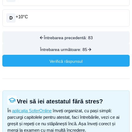
+10°C
D
Întrebarea precedentă:
83
Întrebarea următoare:
85
Verifică răspunsul
Vrei să iei atestatul fără stres?
În
aplicația SoferOnline
înveți organizat, cu pași simpli:
parcurgi capitolele pentru atestat, faci întrebările, vezi ce ai
greșit și repeți ce nu stăpânești încă. Așa înveți corect și
mergi la examen cu mai multă încredere.