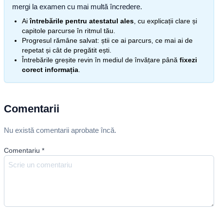
mergi la examen cu mai multă încredere.
Ai
întrebările pentru atestatul ales
, cu explicații clare și
capitole parcurse în ritmul tău.
Progresul rămâne salvat: știi ce ai parcurs, ce mai ai de
repetat și cât de pregătit ești.
Întrebările greșite revin în mediul de învățare până
fixezi
corect informația
.
Comentarii
Nu există comentarii aprobate încă.
Comentariu
*