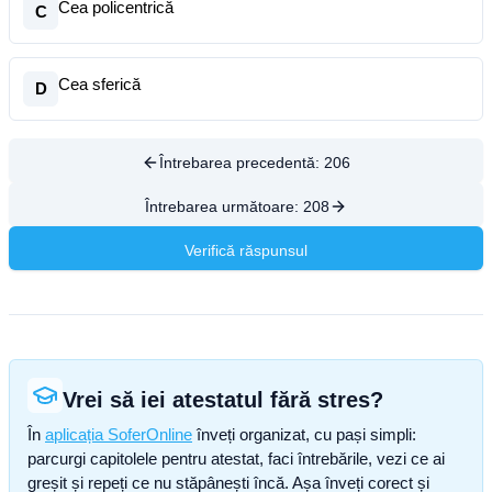
Cea policentrică
C
Cea sferică
D
Întrebarea precedentă:
206
Întrebarea următoare:
208
Verifică răspunsul
Vrei să iei atestatul fără stres?
În
aplicația SoferOnline
înveți organizat, cu pași simpli:
parcurgi capitolele pentru atestat, faci întrebările, vezi ce ai
greșit și repeți ce nu stăpânești încă. Așa înveți corect și