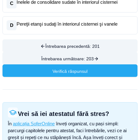
Inelele de consolidare sudate în interiorul cisternei
C
Pereţii etanşi sudaţi în interiorul cisternei şi vanele
D
Întrebarea precedentă:
201
Întrebarea următoare:
203
Verifică răspunsul
Vrei să iei atestatul fără stres?
În
aplicația SoferOnline
înveți organizat, cu pași simpli:
parcurgi capitolele pentru atestat, faci întrebările, vezi ce ai
greșit și repeți ce nu stăpânești încă. Așa înveți corect și