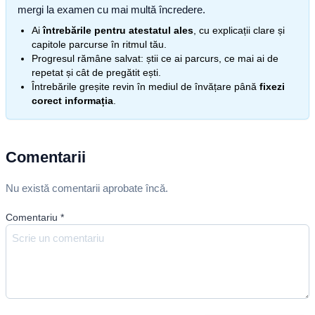
mergi la examen cu mai multă încredere.
Ai
întrebările pentru atestatul ales
, cu explicații clare și
capitole parcurse în ritmul tău.
Progresul rămâne salvat: știi ce ai parcurs, ce mai ai de
repetat și cât de pregătit ești.
Întrebările greșite revin în mediul de învățare până
fixezi
corect informația
.
Comentarii
Nu există comentarii aprobate încă.
Comentariu
*