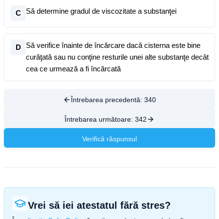
Să determine gradul de viscozitate a substanţei
C
Să verifice înainte de încărcare dacă cisterna este bine
D
curăţată sau nu conţine resturile unei alte substanţe decât
cea ce urmează a fi încărcată
Întrebarea precedentă:
340
Întrebarea următoare:
342
Verifică răspunsul
Vrei să iei atestatul fără stres?