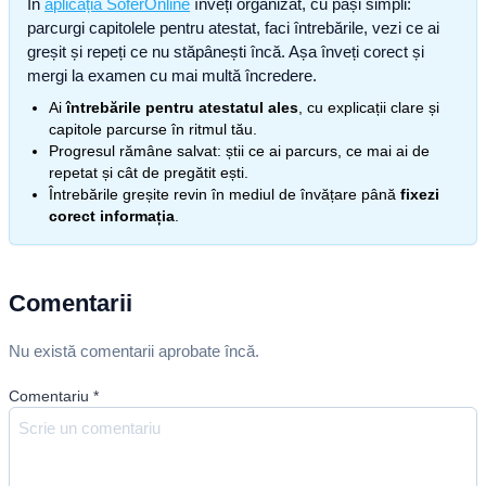
În
aplicația SoferOnline
înveți organizat, cu pași simpli:
parcurgi capitolele pentru atestat, faci întrebările, vezi ce ai
greșit și repeți ce nu stăpânești încă. Așa înveți corect și
mergi la examen cu mai multă încredere.
Ai
întrebările pentru atestatul ales
, cu explicații clare și
capitole parcurse în ritmul tău.
Progresul rămâne salvat: știi ce ai parcurs, ce mai ai de
repetat și cât de pregătit ești.
Întrebările greșite revin în mediul de învățare până
fixezi
corect informația
.
Comentarii
Nu există comentarii aprobate încă.
Comentariu
*