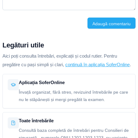
Adaugă comentariu
Legături utile
Aici poți consulta întrebări, explicații și codul rutier. Pentru
pregătire cu pași simpli și clari,
continuă în aplicația SoferOnline
.
Aplicația SoferOnline
Învață organizat, fără stres, revizuind întrebările pe care
nu le stăpânești și mergi pregătit la examen.
Toate întrebările
Consultă baza completă de întrebări pentru Consilieri de
siguranță - numerele ONU 1202,1203,1223, cu variante,