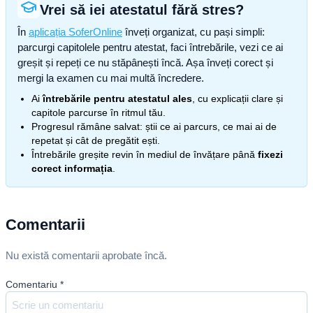
Vrei să iei atestatul fără stres?
În
aplicația SoferOnline
înveți organizat, cu pași simpli:
parcurgi capitolele pentru atestat, faci întrebările, vezi ce ai
greșit și repeți ce nu stăpânești încă. Așa înveți corect și
mergi la examen cu mai multă încredere.
Ai
întrebările pentru atestatul ales
, cu explicații clare și
capitole parcurse în ritmul tău.
Progresul rămâne salvat: știi ce ai parcurs, ce mai ai de
repetat și cât de pregătit ești.
Întrebările greșite revin în mediul de învățare până
fixezi
corect informația
.
Comentarii
Nu există comentarii aprobate încă.
Comentariu
*