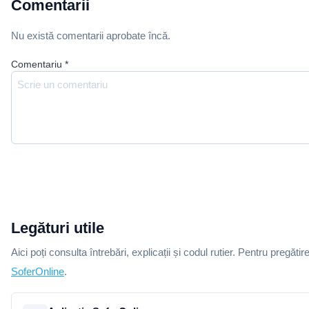
Comentarii
Nu există comentarii aprobate încă.
Comentariu
*
Legături utile
Aici poți consulta întrebări, explicații și codul rutier. Pentru pregătir
SoferOnline
.