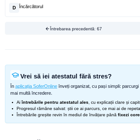
Încărcătorul
D
Întrebarea precedentă:
67
Vrei să iei atestatul fără stres?
În
aplicația SoferOnline
înveți organizat, cu pași simpli: parcurgi 
mai multă încredere.
Ai
întrebările pentru atestatul ales
, cu explicații clare și cap
Progresul rămâne salvat: știi ce ai parcurs, ce mai ai de repetat
Întrebările greșite revin în mediul de învățare până
fixezi cor