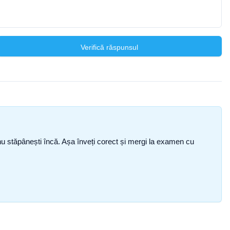
Verifică răspunsul
ce nu stăpânești încă. Așa înveți corect și mergi la examen cu