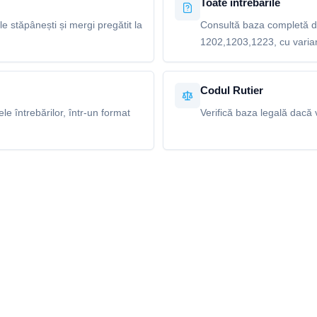
Toate întrebările
le stăpânești și mergi pregătit la
Consultă baza completă de
1202,1203,1223, cu variant
Codul Rutier
e întrebărilor, într-un format
Verifică baza legală dacă v