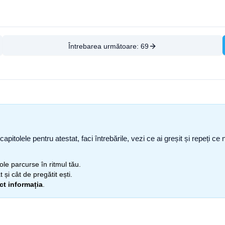
Întrebarea următoare:
69
capitolele pentru atestat, faci întrebările, vezi ce ai greșit și repeți 
itole parcurse în ritmul tău.
 și cât de pregătit ești.
ect informația
.