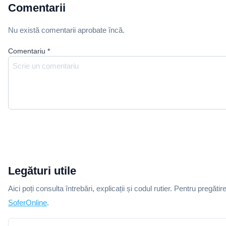
Comentarii
Nu există comentarii aprobate încă.
Comentariu
*
Legături utile
Aici poți consulta întrebări, explicații și codul rutier. Pentru pregătir
SoferOnline
.