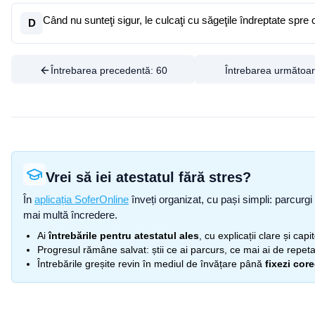
Când nu sunteţi sigur, le culcaţi cu săgeţile îndreptate spre 
D
Întrebarea precedentă:
60
Întrebarea următoa
Vrei să iei atestatul fără stres?
În
aplicația SoferOnline
înveți organizat, cu pași simpli: parcurgi 
mai multă încredere.
Ai
întrebările pentru atestatul ales
, cu explicații clare și cap
Progresul rămâne salvat: știi ce ai parcurs, ce mai ai de repetat
Întrebările greșite revin în mediul de învățare până
fixezi cor