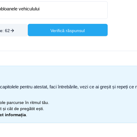
obloanele vehiculului
re:
62
Verifică răspunsul
capitolele pentru atestat, faci întrebările, vezi ce ai greșit și repeți 
itole parcurse în ritmul tău.
 și cât de pregătit ești.
ect informația
.