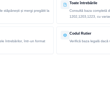
Toate întrebările
le stăpânești și mergi pregătit la
Consultă baza completă de
1202,1203,1223, cu variant
Codul Rutier
e întrebărilor, într-un format
Verifică baza legală dacă v