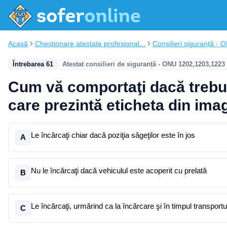
Acasă
Chestionare atestate profesional...
Consilieri siguranță - 
Întrebarea 61
Atestat consilieri de siguranță - ONU 1202,1203,1223
Cum vă comportaţi dacă trebui
care prezintă eticheta din ima
Le încărcaţi chiar dacă poziţia săgeţilor este în jos
A
Nu le încărcaţi dacă vehiculul este acoperit cu prelată
B
Le încărcaţi, urmărind ca la încărcare şi în timpul transportul
C