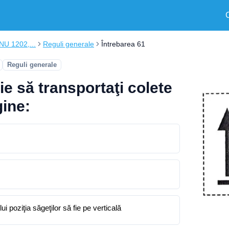
ONU 1202,...
Reguli generale
Întrebarea 61
Reguli generale
e să transportaţi colete
gine:
ui poziţia săgeţilor să fie pe verticală