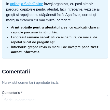
În
aplicația SoferOnline
înveți organizat, cu pași simpli:
parcurgi capitolele pentru atestat, faci întrebările, vezi ce ai
greșit și repeți ce nu stăpânești încă. Așa înveți corect și
mergi la examen cu mai multă încredere.
Ai
întrebările pentru atestatul ales
, cu explicații clare și
capitole parcurse în ritmul tău.
Progresul rămâne salvat: știi ce ai parcurs, ce mai ai de
repetat și cât de pregătit ești.
Întrebările greșite revin în mediul de învățare până
fixezi
corect informația
.
Comentarii
Nu există comentarii aprobate încă.
Comentariu
*