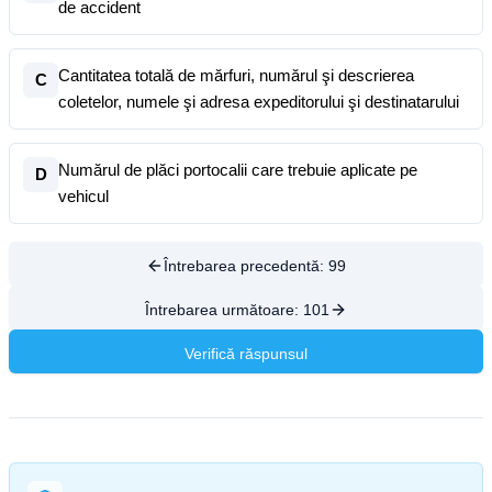
de accident
Cantitatea totală de mărfuri, numărul şi descrierea
C
coletelor, numele şi adresa expeditorului şi destinatarului
Numărul de plăci portocalii care trebuie aplicate pe
D
vehicul
Întrebarea precedentă:
99
Întrebarea următoare:
101
Verifică răspunsul