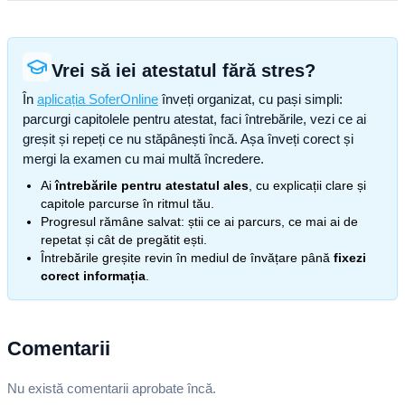
Vrei să iei atestatul fără stres?
În
aplicația SoferOnline
înveți organizat, cu pași simpli:
parcurgi capitolele pentru atestat, faci întrebările, vezi ce ai
greșit și repeți ce nu stăpânești încă. Așa înveți corect și
mergi la examen cu mai multă încredere.
Ai
întrebările pentru atestatul ales
, cu explicații clare și
capitole parcurse în ritmul tău.
Progresul rămâne salvat: știi ce ai parcurs, ce mai ai de
repetat și cât de pregătit ești.
Întrebările greșite revin în mediul de învățare până
fixezi
corect informația
.
Comentarii
Nu există comentarii aprobate încă.