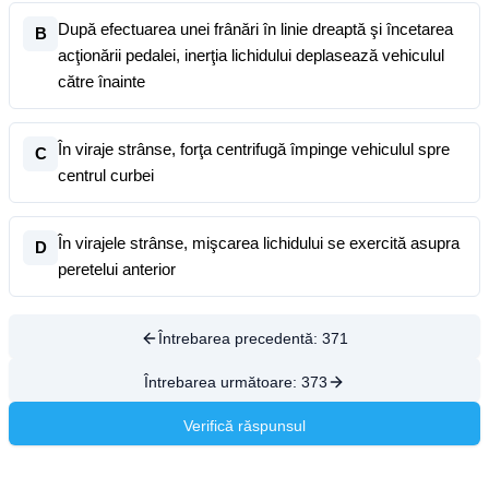
După efectuarea unei frânări în linie dreaptă şi încetarea
B
acţionării pedalei, inerţia lichidului deplasează vehiculul
către înainte
În viraje strânse, forţa centrifugă împinge vehiculul spre
C
centrul curbei
În virajele strânse, mişcarea lichidului se exercită asupra
D
peretelui anterior
Întrebarea precedentă:
371
Întrebarea următoare:
373
Verifică răspunsul