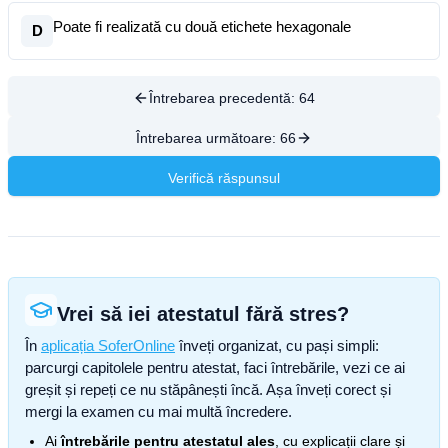
Poate fi realizată cu două etichete hexagonale
D
Întrebarea precedentă:
64
Întrebarea următoare:
66
Verifică răspunsul
Vrei să iei atestatul fără stres?
În
aplicația SoferOnline
înveți organizat, cu pași simpli:
parcurgi capitolele pentru atestat, faci întrebările, vezi ce ai
greșit și repeți ce nu stăpânești încă. Așa înveți corect și
mergi la examen cu mai multă încredere.
Ai
întrebările pentru atestatul ales
, cu explicații clare și