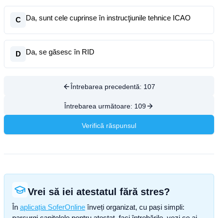
Da, sunt cele cuprinse în instrucţiunile tehnice ICAO
C
Da, se găsesc în RID
D
Întrebarea precedentă:
107
Întrebarea următoare:
109
Verifică răspunsul
Vrei să iei atestatul fără stres?
În
aplicația SoferOnline
înveți organizat, cu pași simpli:
parcurgi capitolele pentru atestat, faci întrebările, vezi ce ai