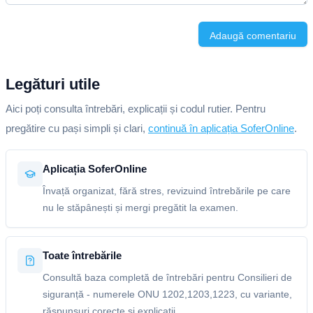
Adaugă comentariu
Legături utile
Aici poți consulta întrebări, explicații și codul rutier. Pentru
pregătire cu pași simpli și clari,
continuă în aplicația SoferOnline
.
Aplicația SoferOnline
Învață organizat, fără stres, revizuind întrebările pe care
nu le stăpânești și mergi pregătit la examen.
Toate întrebările
Consultă baza completă de întrebări pentru Consilieri de
siguranță - numerele ONU 1202,1203,1223, cu variante,
răspunsuri corecte și explicații.