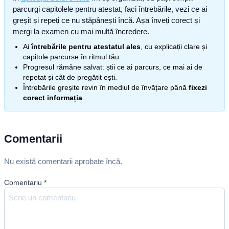
parcurgi capitolele pentru atestat, faci întrebările, vezi ce ai
greșit și repeți ce nu stăpânești încă. Așa înveți corect și
mergi la examen cu mai multă încredere.
Ai
întrebările pentru atestatul ales
, cu explicații clare și
capitole parcurse în ritmul tău.
Progresul rămâne salvat: știi ce ai parcurs, ce mai ai de
repetat și cât de pregătit ești.
Întrebările greșite revin în mediul de învățare până
fixezi
corect informația
.
Comentarii
Nu există comentarii aprobate încă.
Comentariu
*