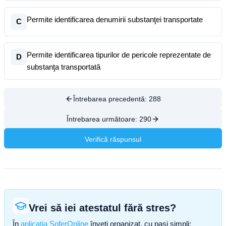
Permite identificarea denumirii substanţei transportate
C
Permite identificarea tipurilor de pericole reprezentate de
D
substanţa transportată
Întrebarea precedentă:
288
Întrebarea următoare:
290
Verifică răspunsul
Vrei să iei atestatul fără stres?
În
aplicația SoferOnline
înveți organizat, cu pași simpli: