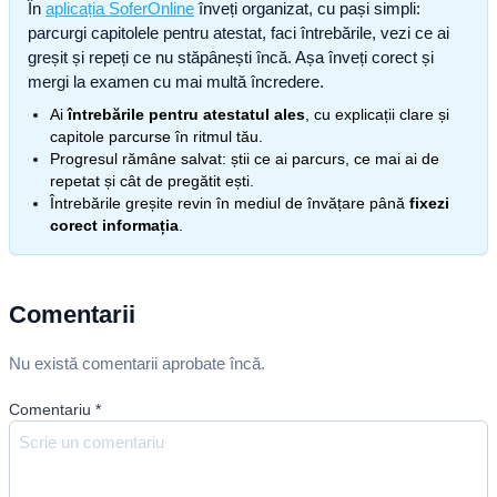
În
aplicația SoferOnline
înveți organizat, cu pași simpli:
parcurgi capitolele pentru atestat, faci întrebările, vezi ce ai
greșit și repeți ce nu stăpânești încă. Așa înveți corect și
mergi la examen cu mai multă încredere.
Ai
întrebările pentru atestatul ales
, cu explicații clare și
capitole parcurse în ritmul tău.
Progresul rămâne salvat: știi ce ai parcurs, ce mai ai de
repetat și cât de pregătit ești.
Întrebările greșite revin în mediul de învățare până
fixezi
corect informația
.
Comentarii
Nu există comentarii aprobate încă.
Comentariu
*