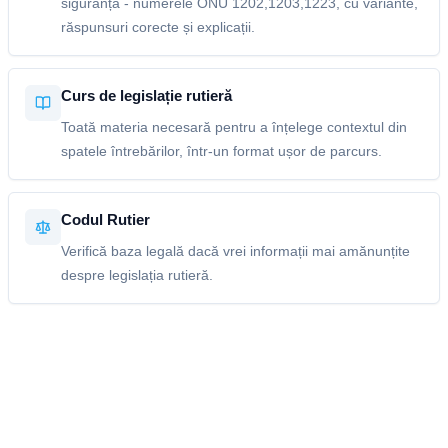
siguranță - numerele ONU 1202,1203,1223, cu variante,
răspunsuri corecte și explicații.
Curs de legislație rutieră
Toată materia necesară pentru a înțelege contextul din
spatele întrebărilor, într-un format ușor de parcurs.
Codul Rutier
Verifică baza legală dacă vrei informații mai amănunțite
despre legislația rutieră.