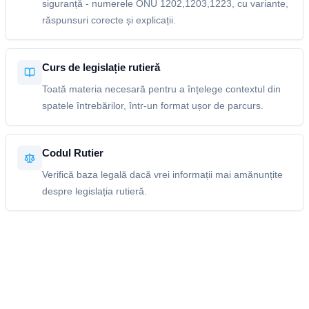
siguranță - numerele ONU 1202,1203,1223, cu variante,
răspunsuri corecte și explicații.
Curs de legislație rutieră
Toată materia necesară pentru a înțelege contextul din
spatele întrebărilor, într-un format ușor de parcurs.
Codul Rutier
Verifică baza legală dacă vrei informații mai amănunțite
despre legislația rutieră.