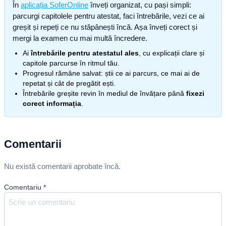
În
aplicația SoferOnline
înveți organizat, cu pași simpli:
parcurgi capitolele pentru atestat, faci întrebările, vezi ce ai
greșit și repeți ce nu stăpânești încă. Așa înveți corect și
mergi la examen cu mai multă încredere.
Ai
întrebările pentru atestatul ales
, cu explicații clare și
capitole parcurse în ritmul tău.
Progresul rămâne salvat: știi ce ai parcurs, ce mai ai de
repetat și cât de pregătit ești.
Întrebările greșite revin în mediul de învățare până
fixezi
corect informația
.
Comentarii
Nu există comentarii aprobate încă.
Comentariu
*