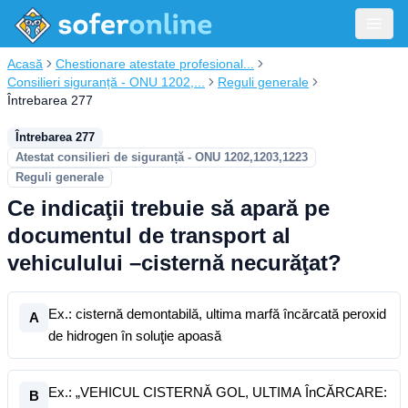
Acasă
Chestionare atestate profesional...
Consilieri siguranță - ONU 1202,...
Reguli generale
Întrebarea 277
Întrebarea 277
Atestat consilieri de siguranță - ONU 1202,1203,1223
Reguli generale
Ce indicaţii trebuie să apară pe
documentul de transport al
vehiculului –cisternă necurăţat?
Ex.: cisternă demontabilă, ultima marfă încărcată peroxid
A
de hidrogen în soluţie apoasă
Ex.: „VEHICUL CISTERNĂ GOL, ULTIMA ÎnCĂRCARE:
B