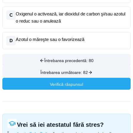
Oxigenul o activează, iar dioxidul de carbon şi/sau azotul
C
o reduc sau o anulează
Azotul o măreşte sau o favorizează
D
Întrebarea precedentă:
80
Întrebarea următoare:
82
Verifică răspunsul
Vrei să iei atestatul fără stres?