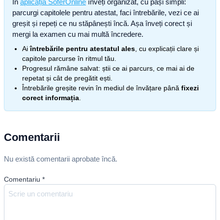
În
aplicația SoferOnline
înveți organizat, cu pași simpli:
parcurgi capitolele pentru atestat, faci întrebările, vezi ce ai
greșit și repeți ce nu stăpânești încă. Așa înveți corect și
mergi la examen cu mai multă încredere.
Ai
întrebările pentru atestatul ales
, cu explicații clare și
capitole parcurse în ritmul tău.
Progresul rămâne salvat: știi ce ai parcurs, ce mai ai de
repetat și cât de pregătit ești.
Întrebările greșite revin în mediul de învățare până
fixezi
corect informația
.
Comentarii
Nu există comentarii aprobate încă.
Comentariu
*