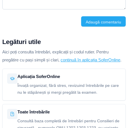
Adaugă comentariu
Legături utile
Aici poți consulta întrebări, explicații și codul rutier. Pentru
pregătire cu pași simpli și clari,
continuă în aplicația SoferOnline
.
Aplicația SoferOnline
Învață organizat, fără stres, revizuind întrebările pe care
nu le stăpânești și mergi pregătit la examen.
Toate întrebările
Consultă baza completă de întrebări pentru Consilieri de
siguranță - numerele ONU 1202,1203,1223, cu variante,