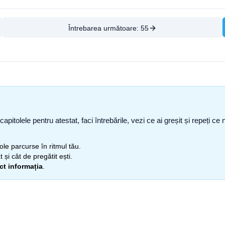
Întrebarea următoare:
55
capitolele pentru atestat, faci întrebările, vezi ce ai greșit și repeți 
itole parcurse în ritmul tău.
 și cât de pregătit ești.
ect informația
.