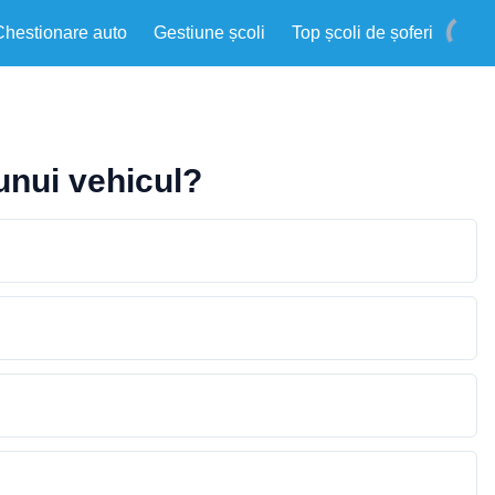
Chestionare auto
Gestiune școli
Top școli de șoferi
unui vehicul?