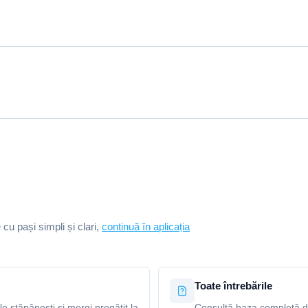
e cu pași simpli și clari,
continuă în aplicația
Toate întrebările
le stăpânești și mergi pregătit la
Consultă baza completă de