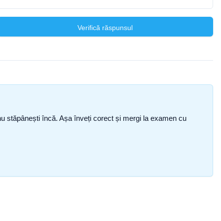
Verifică răspunsul
ce nu stăpânești încă. Așa înveți corect și mergi la examen cu