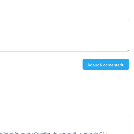
Adaugă comentariu
 întrebări pentru Consilieri de siguranță - numerele ONU