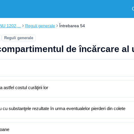
ONU 1202,...
Reguli generale
Întrebarea 54
Reguli generale
compartimentul de încărcare al 
astfel costul curăţirii lor
u cu substanţele rezultate în urma eventualelor pierderi din colete
toane