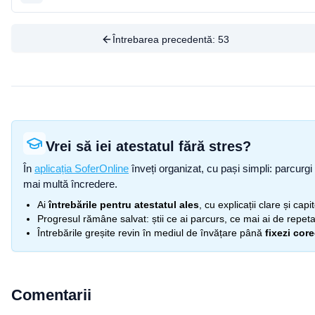
Întrebarea precedentă:
53
Vrei să iei atestatul fără stres?
În
aplicația SoferOnline
înveți organizat, cu pași simpli: parcurgi 
mai multă încredere.
Ai
întrebările pentru atestatul ales
, cu explicații clare și cap
Progresul rămâne salvat: știi ce ai parcurs, ce mai ai de repetat
Întrebările greșite revin în mediul de învățare până
fixezi cor
Comentarii