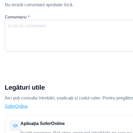
Nu există comentarii aprobate încă.
Comentariu
*
Legături utile
Aici poți consulta întrebări, explicații și codul rutier. Pentru pregătir
SoferOnline
.
Aplicația SoferOnline
Învață organizat, fără stres, revizuind întrebările pe care nu 