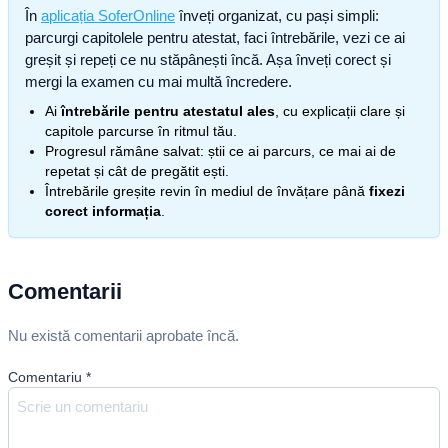
În
aplicația SoferOnline
înveți organizat, cu pași simpli:
parcurgi capitolele pentru atestat, faci întrebările, vezi ce ai
greșit și repeți ce nu stăpânești încă. Așa înveți corect și
mergi la examen cu mai multă încredere.
Ai
întrebările pentru atestatul ales
, cu explicații clare și
capitole parcurse în ritmul tău.
Progresul rămâne salvat: știi ce ai parcurs, ce mai ai de
repetat și cât de pregătit ești.
Întrebările greșite revin în mediul de învățare până
fixezi
corect informația
.
Comentarii
Nu există comentarii aprobate încă.
Comentariu
*