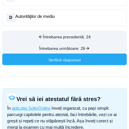
Autorităţilor de mediu
D
Întrebarea precedentă:
24
Întrebarea următoare:
26
Verifică răspunsul
Vrei să iei atestatul fără stres?
În
aplicația SoferOnline
înveți organizat, cu pași simpli:
parcurgi capitolele pentru atestat, faci întrebările, vezi ce ai
greșit și repeți ce nu stăpânești încă. Așa înveți corect și
mergi la examen cu mai multă încredere.