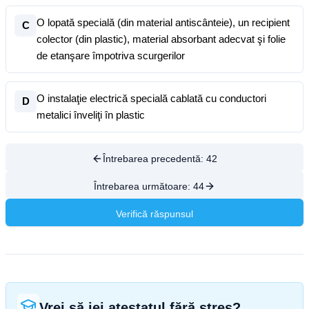
O lopată specială (din material antiscânteie), un recipient
C
colector (din plastic), material absorbant adecvat şi folie
de etanşare împotriva scurgerilor
O instalaţie electrică specială cablată cu conductori
D
metalici înveliţi în plastic
Întrebarea precedentă:
42
Întrebarea următoare:
44
Verifică răspunsul
Vrei să iei atestatul fără stres?