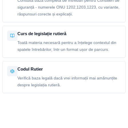
Consultă baza completă de întrebări pentru Consilieri de
siguranță - numerele ONU 1202,1203,1223, cu variante,
răspunsuri corecte și explicații.
Curs de legislație rutieră
Toată materia necesară pentru a înțelege contextul din
spatele întrebărilor, într-un format ușor de parcurs.
Codul Rutier
Verifică baza legală dacă vrei informații mai amănunțite
despre legislația rutieră.