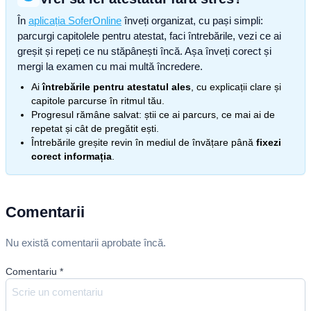
În
aplicația SoferOnline
înveți organizat, cu pași simpli:
parcurgi capitolele pentru atestat, faci întrebările, vezi ce ai
greșit și repeți ce nu stăpânești încă. Așa înveți corect și
mergi la examen cu mai multă încredere.
Ai
întrebările pentru atestatul ales
, cu explicații clare și
capitole parcurse în ritmul tău.
Progresul rămâne salvat: știi ce ai parcurs, ce mai ai de
repetat și cât de pregătit ești.
Întrebările greșite revin în mediul de învățare până
fixezi
corect informația
.
Comentarii
Nu există comentarii aprobate încă.
Comentariu
*