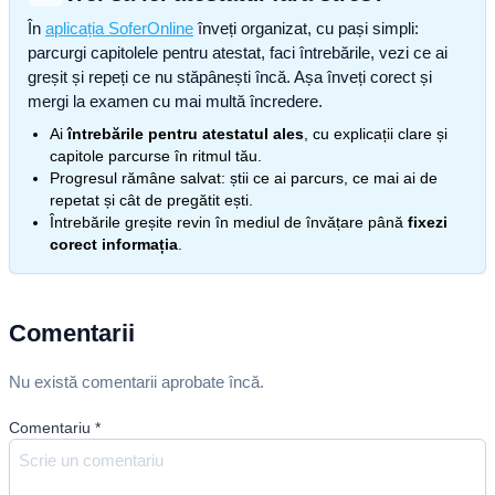
În
aplicația SoferOnline
înveți organizat, cu pași simpli:
parcurgi capitolele pentru atestat, faci întrebările, vezi ce ai
greșit și repeți ce nu stăpânești încă. Așa înveți corect și
mergi la examen cu mai multă încredere.
Ai
întrebările pentru atestatul ales
, cu explicații clare și
capitole parcurse în ritmul tău.
Progresul rămâne salvat: știi ce ai parcurs, ce mai ai de
repetat și cât de pregătit ești.
Întrebările greșite revin în mediul de învățare până
fixezi
corect informația
.
Comentarii
Nu există comentarii aprobate încă.
Comentariu
*