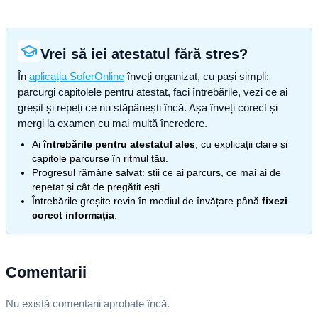
Vrei să iei atestatul fără stres?
În
aplicația SoferOnline
înveți organizat, cu pași simpli:
parcurgi capitolele pentru atestat, faci întrebările, vezi ce ai
greșit și repeți ce nu stăpânești încă. Așa înveți corect și
mergi la examen cu mai multă încredere.
Ai
întrebările pentru atestatul ales
, cu explicații clare și
capitole parcurse în ritmul tău.
Progresul rămâne salvat: știi ce ai parcurs, ce mai ai de
repetat și cât de pregătit ești.
Întrebările greșite revin în mediul de învățare până
fixezi
corect informația
.
Comentarii
Nu există comentarii aprobate încă.