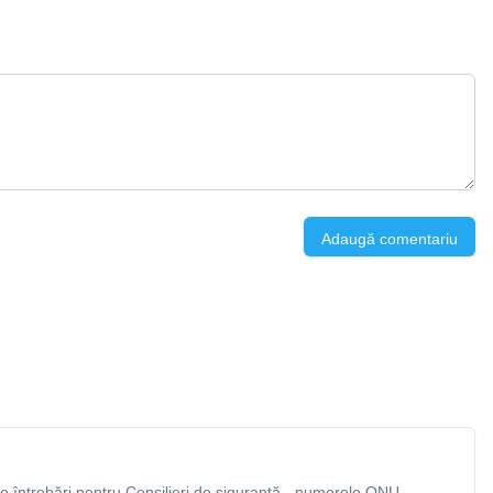
Adaugă comentariu
 întrebări pentru Consilieri de siguranță - numerele ONU