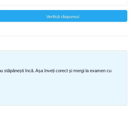
Verifică răspunsul
ce nu stăpânești încă. Așa înveți corect și mergi la examen cu