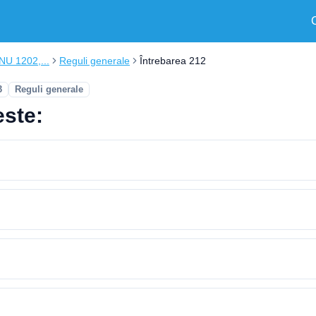
ONU 1202,...
Reguli generale
Întrebarea 212
3
Reguli generale
este: