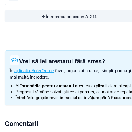
Întrebarea precedentă:
211
Vrei să iei atestatul fără stres?
În
aplicația SoferOnline
înveți organizat, cu pași simpli: parcurgi 
mai multă încredere.
Ai
întrebările pentru atestatul ales
, cu explicații clare și cap
Progresul rămâne salvat: știi ce ai parcurs, ce mai ai de repetat
Întrebările greșite revin în mediul de învățare până
fixezi cor
Comentarii