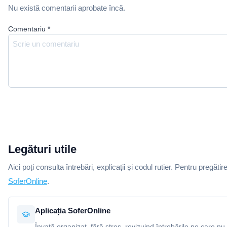
Nu există comentarii aprobate încă.
Comentariu
*
Legături utile
Aici poți consulta întrebări, explicații și codul rutier. Pentru pregătir
SoferOnline
.
Aplicația SoferOnline
Învață organizat, fără stres, revizuind întrebările pe care nu 