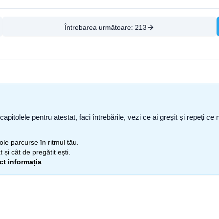
Întrebarea următoare:
213
capitolele pentru atestat, faci întrebările, vezi ce ai greșit și repeți 
itole parcurse în ritmul tău.
 și cât de pregătit ești.
ect informația
.