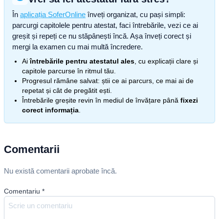
În
aplicația SoferOnline
înveți organizat, cu pași simpli:
parcurgi capitolele pentru atestat, faci întrebările, vezi ce ai
greșit și repeți ce nu stăpânești încă. Așa înveți corect și
mergi la examen cu mai multă încredere.
Ai
întrebările pentru atestatul ales
, cu explicații clare și
capitole parcurse în ritmul tău.
Progresul rămâne salvat: știi ce ai parcurs, ce mai ai de
repetat și cât de pregătit ești.
Întrebările greșite revin în mediul de învățare până
fixezi
corect informația
.
Comentarii
Nu există comentarii aprobate încă.
Comentariu
*