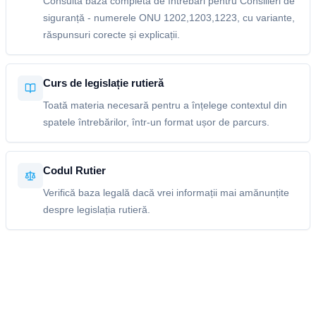
Consultă baza completă de întrebări pentru Consilieri de
siguranță - numerele ONU 1202,1203,1223, cu variante,
răspunsuri corecte și explicații.
Curs de legislație rutieră
Toată materia necesară pentru a înțelege contextul din
spatele întrebărilor, într-un format ușor de parcurs.
Codul Rutier
Verifică baza legală dacă vrei informații mai amănunțite
despre legislația rutieră.