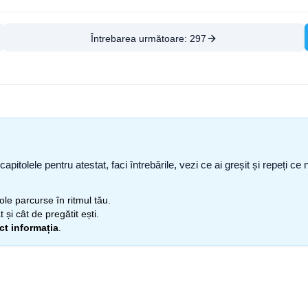
Întrebarea următoare:
297
capitolele pentru atestat, faci întrebările, vezi ce ai greșit și repeți 
itole parcurse în ritmul tău.
 și cât de pregătit ești.
ect informația
.