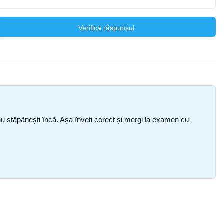
Verifică răspunsul
ce nu stăpânești încă. Așa înveți corect și mergi la examen cu