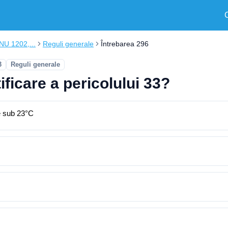
ONU 1202,...
Reguli generale
Întrebarea 296
3
Reguli generale
ficare a pericolului 33?
re sub 23°C