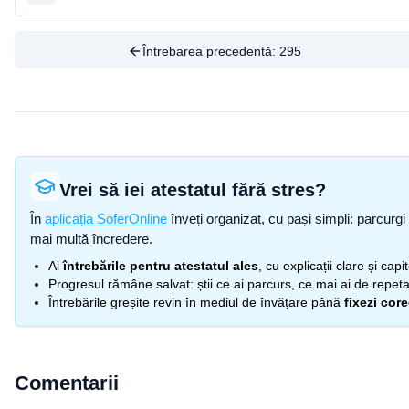
Întrebarea precedentă:
295
Vrei să iei atestatul fără stres?
În
aplicația SoferOnline
înveți organizat, cu pași simpli: parcurgi 
mai multă încredere.
Ai
întrebările pentru atestatul ales
, cu explicații clare și cap
Progresul rămâne salvat: știi ce ai parcurs, ce mai ai de repetat
Întrebările greșite revin în mediul de învățare până
fixezi cor
Comentarii