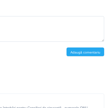
Adaugă comentariu
 întrebări pentru Consilieri de siguranță - numerele ONU