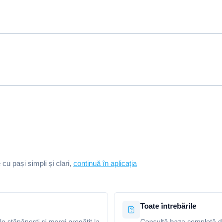
e cu pași simpli și clari,
continuă în aplicația
Toate întrebările
le stăpânești și mergi pregătit la
Consultă baza completă de