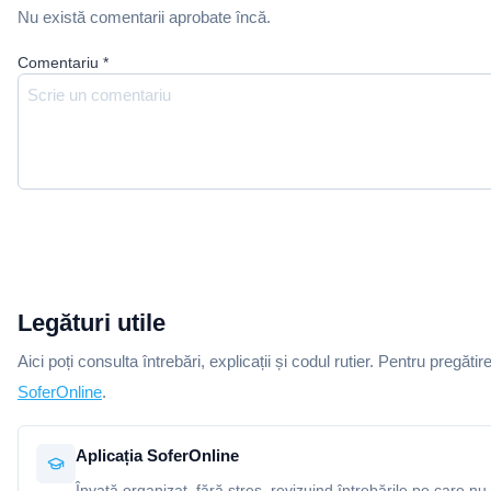
Nu există comentarii aprobate încă.
Comentariu
*
Legături utile
Aici poți consulta întrebări, explicații și codul rutier. Pentru pregătir
SoferOnline
.
Aplicația SoferOnline
Învață organizat, fără stres, revizuind întrebările pe care nu 