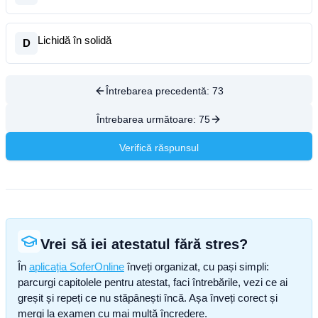
Lichidă în solidă
D
Întrebarea precedentă:
73
Întrebarea următoare:
75
Verifică răspunsul
Vrei să iei atestatul fără stres?
În
aplicația SoferOnline
înveți organizat, cu pași simpli:
parcurgi capitolele pentru atestat, faci întrebările, vezi ce ai
greșit și repeți ce nu stăpânești încă. Așa înveți corect și
mergi la examen cu mai multă încredere.