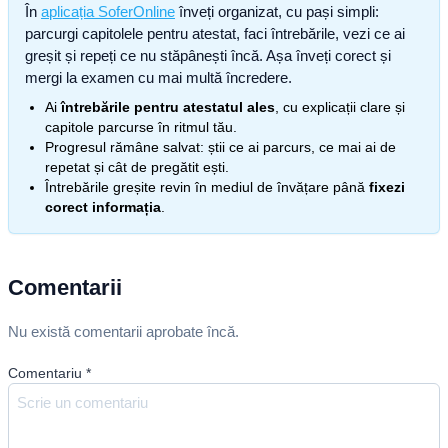
În
aplicația SoferOnline
înveți organizat, cu pași simpli:
parcurgi capitolele pentru atestat, faci întrebările, vezi ce ai
greșit și repeți ce nu stăpânești încă. Așa înveți corect și
mergi la examen cu mai multă încredere.
Ai
întrebările pentru atestatul ales
, cu explicații clare și
capitole parcurse în ritmul tău.
Progresul rămâne salvat: știi ce ai parcurs, ce mai ai de
repetat și cât de pregătit ești.
Întrebările greșite revin în mediul de învățare până
fixezi
corect informația
.
Comentarii
Nu există comentarii aprobate încă.
Comentariu
*