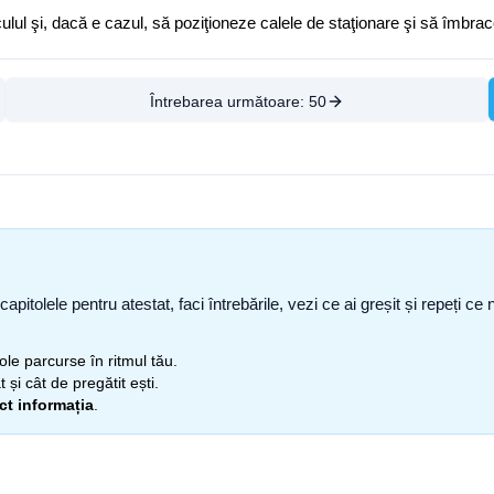
lul şi, dacă e cazul, să poziţioneze calele de staţionare şi să îmbra
Întrebarea următoare:
50
capitolele pentru atestat, faci întrebările, vezi ce ai greșit și repeți 
itole parcurse în ritmul tău.
 și cât de pregătit ești.
ect informația
.