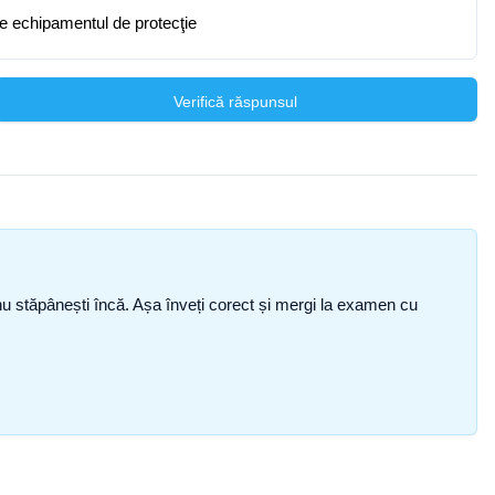
ce echipamentul de protecţie
Verifică răspunsul
ce nu stăpânești încă. Așa înveți corect și mergi la examen cu