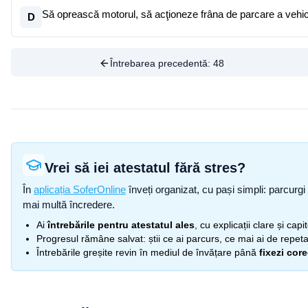
Să oprească motorul, să acţioneze frâna de parcare a vehicu
D
Întrebarea precedentă:
48
Vrei să iei atestatul fără stres?
În
aplicația SoferOnline
înveți organizat, cu pași simpli: parcurgi 
mai multă încredere.
Ai
întrebările pentru atestatul ales
, cu explicații clare și cap
Progresul rămâne salvat: știi ce ai parcurs, ce mai ai de repetat
Întrebările greșite revin în mediul de învățare până
fixezi cor