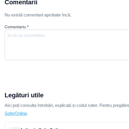
Comentarii
Nu există comentarii aprobate încă.
Comentariu
*
Legături utile
Aici poți consulta întrebări, explicații și codul rutier. Pentru pregătir
SoferOnline
.