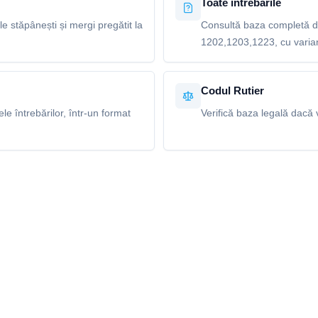
Toate întrebările
le stăpânești și mergi pregătit la
Consultă baza completă de
1202,1203,1223, cu variant
Codul Rutier
e întrebărilor, într-un format
Verifică baza legală dacă v