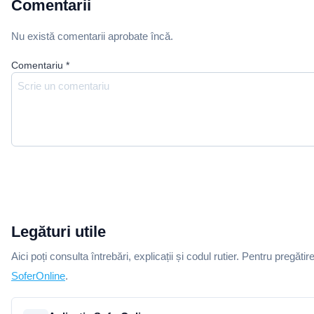
Comentarii
Nu există comentarii aprobate încă.
Comentariu
*
Legături utile
Aici poți consulta întrebări, explicații și codul rutier. Pentru pregătir
SoferOnline
.