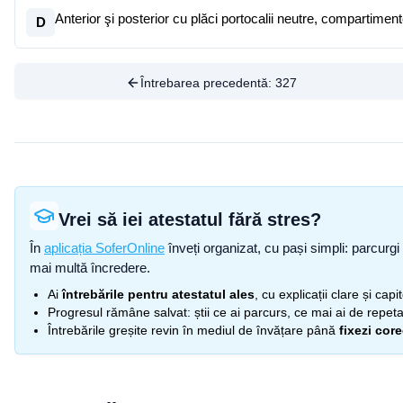
Anterior şi posterior cu plăci portocalii neutre, compartimente
D
Întrebarea precedentă:
327
Vrei să iei atestatul fără stres?
În
aplicația SoferOnline
înveți organizat, cu pași simpli: parcurgi 
mai multă încredere.
Ai
întrebările pentru atestatul ales
, cu explicații clare și cap
Progresul rămâne salvat: știi ce ai parcurs, ce mai ai de repetat
Întrebările greșite revin în mediul de învățare până
fixezi cor