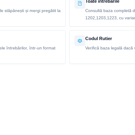
Toate întrebările
le stăpânești și mergi pregătit la
Consultă baza completă de
1202,1203,1223, cu variant
Codul Rutier
e întrebărilor, într-un format
Verifică baza legală dacă v