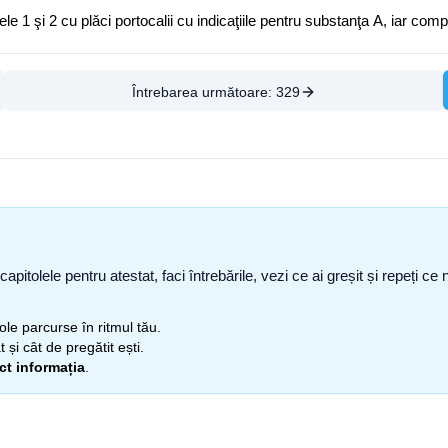
le 1 şi 2 cu plăci portocalii cu indicaţiile pentru substanţa A, iar comp
Întrebarea următoare:
329
capitolele pentru atestat, faci întrebările, vezi ce ai greșit și repeți 
itole parcurse în ritmul tău.
 și cât de pregătit ești.
ect informația
.