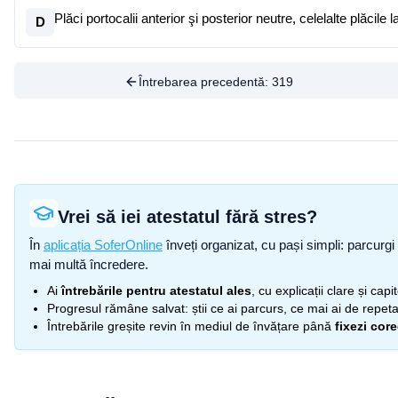
Plăci portocalii anterior şi posterior neutre, celelalte plăcil
D
Întrebarea precedentă:
319
Vrei să iei atestatul fără stres?
În
aplicația SoferOnline
înveți organizat, cu pași simpli: parcurgi 
mai multă încredere.
Ai
întrebările pentru atestatul ales
, cu explicații clare și cap
Progresul rămâne salvat: știi ce ai parcurs, ce mai ai de repetat
Întrebările greșite revin în mediul de învățare până
fixezi cor