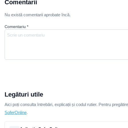
Comentarii
Nu există comentarii aprobate încă.
Comentariu
*
Legături utile
Aici poți consulta întrebări, explicații și codul rutier. Pentru pregătir
SoferOnline
.