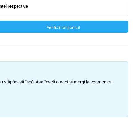
anţei respective
Verifică răspunsul
ce nu stăpânești încă. Așa înveți corect și mergi la examen cu