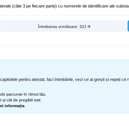
e laterale (câte 3 pe fiecare parte) cu numerele de identificare ale subst
Întrebarea următoare:
321
capitolele pentru atestat, faci întrebările, vezi ce ai greșit și repeți 
itole parcurse în ritmul tău.
 și cât de pregătit ești.
ect informația
.