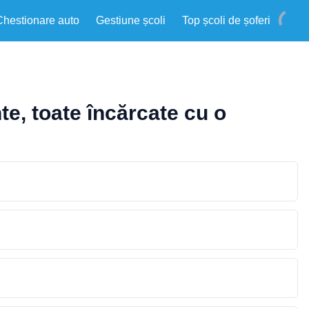
Chestionare auto
Gestiune școli
Top școli de șoferi
e, toate încărcate cu o