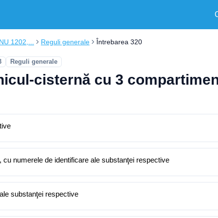
ONU 1202,...
Reguli generale
Întrebarea 320
3
Reguli generale
icul-cisternă cu 3 compartiment
tive
uri, cu numerele de identificare ale substanţei respective
 ale substanţei respective