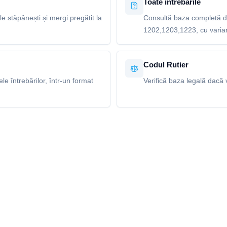
Toate întrebările
le stăpânești și mergi pregătit la
Consultă baza completă de
1202,1203,1223, cu variant
Codul Rutier
e întrebărilor, într-un format
Verifică baza legală dacă v