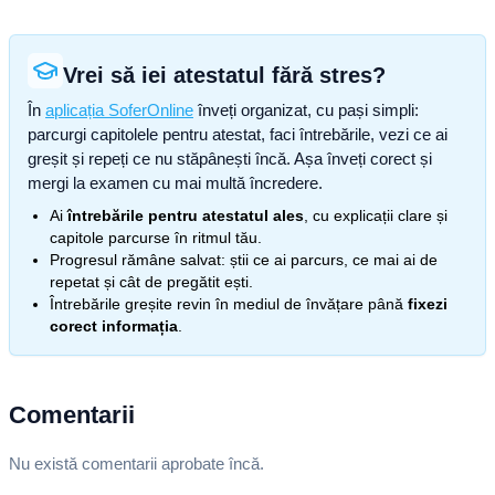
Vrei să iei atestatul fără stres?
În
aplicația SoferOnline
înveți organizat, cu pași simpli:
parcurgi capitolele pentru atestat, faci întrebările, vezi ce ai
greșit și repeți ce nu stăpânești încă. Așa înveți corect și
mergi la examen cu mai multă încredere.
Ai
întrebările pentru atestatul ales
, cu explicații clare și
capitole parcurse în ritmul tău.
Progresul rămâne salvat: știi ce ai parcurs, ce mai ai de
repetat și cât de pregătit ești.
Întrebările greșite revin în mediul de învățare până
fixezi
corect informația
.
Comentarii
Nu există comentarii aprobate încă.